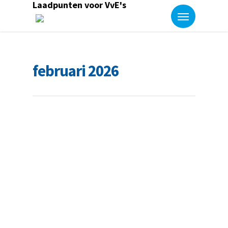
Laadpunten voor VvE's
februari 2026
Nieuwe brochure: btw-administratie bij
laadpalen voor VvE’s
By
Corinne Poort
Steeds meer VvE’s plaatsen laadpalen voor