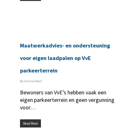
Maatwerkadvies- en ondersteuning
voor eigen laadpalen op VvE
parkeerterrein
By
Corinne Poort
Bewoners van VvE’s hebben vaak een
eigen parkeerterrein en geen vergunning
voor…
Read More