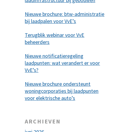
laadinfrastructuur bij gebouwen
Nieuwe brochure: btw-administratie
bij laadpalen voor VvE’s
Terugblik webinar voor VvE
beheerders
Nieuwe notificatieregeling
laadpunten: wat verandert er voor
VvE’s?
Nieuwe brochure ondersteunt
woningcorporaties bij laadpunten
voor elektrische auto’s
ARCHIEVEN
juni 2026