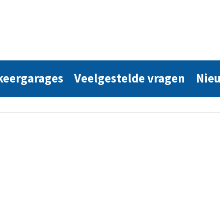
rkeergarages
Veelgestelde vragen
Nie
ember: elektrisch laden
to’s in Nederland. Voor leden van een VvE (Vereniging…