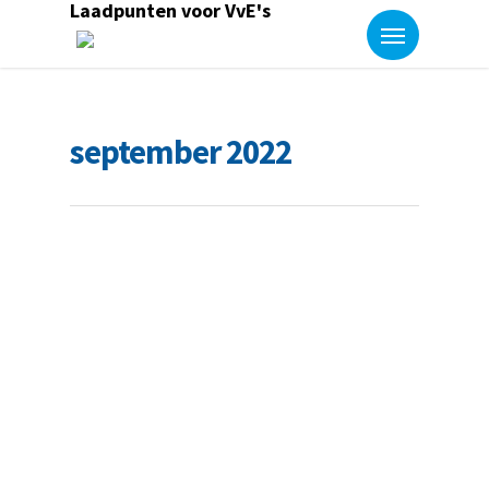
Laadpunten voor VvE's
september 2022
Webinar 4 oktober: elektrisch laden
voor VvE’s
By
Corinne Poort
Er zijn steeds meer elektrische auto’s in
Nederland. Voor leden van een
VvE (Vereniging…